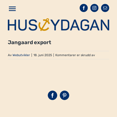
Hopp
Toggle
til
hovedinnhold
Navigation
Forside
Program
Jangaard export
Billetter
for
Av
Webutvikler
|
18. juni 2025
|
Kommentarer er skrudd av
Jangaard
export
Sponsorer
Hjelp oss å dele denne artikkelen!
Praktisk info
Facebook
Pinterest